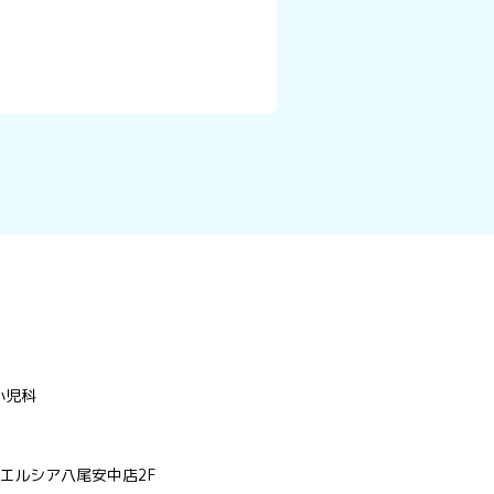
ク
小児科
ウエルシア八尾安中店2F