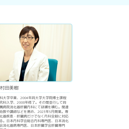
村田美樹
科大学卒業、2004年同大学大学院博士課程
究科入学、2008年修了。その間並行して同
属病院消化器肝臓内科にて研鑽を積む。関連
助教や講師などを務め、2023年5月開業。専
化器疾患・肝臓病だけでなく内科全般に対応
る。日本内科学会総合内科専門医、日本消化
会消化器病専門医、日本肝臓学会肝臓専門