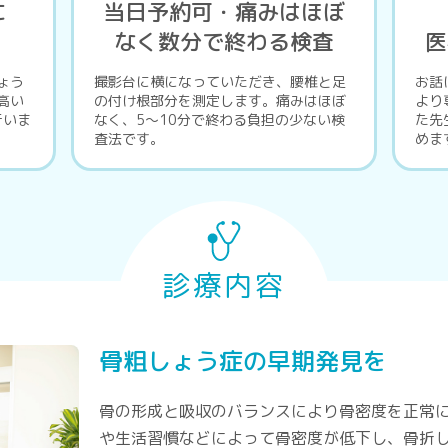
に
当日予約可・痛みはほぼ
なく数分で終わる検査
医
ょう
撮影台に横になっていただき、腰椎と足
お話
高い
の付け根部分を測定します。痛みはほぼ
より
行いま
なく、5～10分で終わる負担の少ない検
た先
査法です。
めま
診療内容
骨粗しょう症の早期発見を
骨の形成と吸収のバランスにより骨密度を正常
や生活習慣などによって骨密度が低下し、骨折