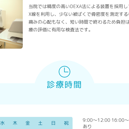
当院では精度の高いDEXA法による装置を採用し
X線を利用し、少ない被ばくで骨密度を測定する
痛みの心配もなく、短い時間で終わるため負担
療の評価に有用な検査法です。
診療時間
9:00～12:00 16
水
木
金
土
日
祝
あり