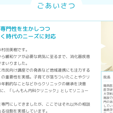
ごあいさつ
た専門性を生かしつつ
広く時代のニーズに対応
の村田美樹です。
から緩和ケアが必要な病気に至るまで、消化器疾患
でまいりました。
に市民向け講座での発表など地域連携にも注力する
」の重要性を実感。子育てが落ちついたことやクリ
院長
の年齢的なことなどからクリニックの継承を決意
関西医
医学研
地に、「しんもん内科クリニック」としてリニュー
大学附
施設で
門の消
を専門にしてきましたが、ここではそれ以外の相談
してい
器病学
れる役割を実感しています。